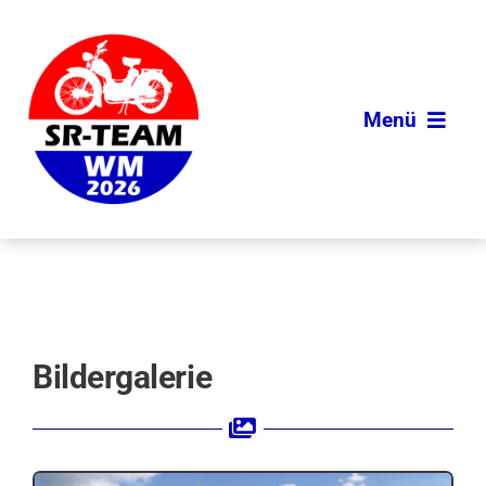
Zum
Inhalt
springen
Menü
SR-Team WM
Anmeldung
News
Bildergalerie
Veranstalter
Partner